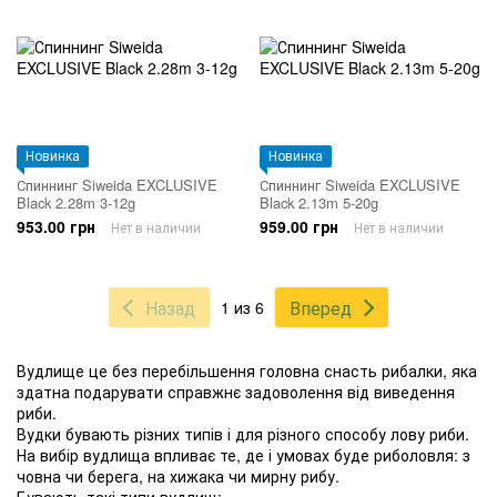
Новинка
Новинка
Спиннинг Siweida EXCLUSIVE
Спиннинг Siweida EXCLUSIVE
Black 2.28m 3-12g
Black 2.13m 5-20g
953.00 грн
959.00 грн
Нет в наличии
Нет в наличии
Назад
Вперед
1 из 6
Вудлище це без перебільшення головна снасть рибалки, яка
здатна подарувати справжнє задоволення від виведення
риби.
Вудки бувають різних типів і для різного способу лову риби.
На вибір вудлища впливає те, де і умовах буде риболовля: з
човна чи берега, на хижака чи мирну рибу.