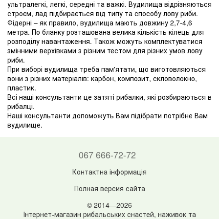
ультралегкі, легкі, середні та важкі. Вудилища відрізняються
строєм, лад підбирається від типу та способу лову риби.
Фідерні – як правило, вудилища мають довжину 2,7-4,6
метра. По бланку розташована велика кількість кілець для
розподілу навантаження. Також можуть комплектуватися
змінними верхівками з різним тестом для різних умов лову
риби.
При виборі вудилища треба пам'ятати, що виготовляються
вони з різних матеріалів: карбон, композит, скловолокно,
пластик.
Всі наші консультанти це затяті рибалки, які розбираються в
рибалці.
Наші консультанти допоможуть Вам підібрати потрібне Вам
вудилище.
067 666-72-72
Контактна інформація
Полная версия сайта
© 2014—2026
Інтернет-магазин рибальських снастей, наживок та