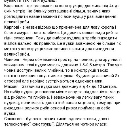
Бувають такі типи вудлищ:
Болонські - це телескопічна конструкція, довжина від 4х до
8ми метрів, на бланку розташовані кільця, зачача яких
розподілити навантаження по всій вудці у разі виведення
великої риби.
Карпові - з назви відомо що призначена для лову коропа і
білого амура і товстолобика. Це досить сильні види риб та
гідні суперники. Тому до вибору вудлища треба підходити
відповідально. Як правило, це вудки довжиною не більше 4х
метрів у конструкції яких посилені кільця для виведення
великої риби.
Човнові - Через обмежений простір на човнах, для зручності
закидання, такі вудки мають довжину 1.5-2,5 метра. Так як з
човна доступні великі глибини, то в конструкції таких
спінінгів використовується котушка. Вудилища зазвичай 2х
стосавні але нерідко зустрічаються одночастники.
Махові – Зазвичай вудка має довжину від 4х до 10 метрів.
На вибір вудлища впливає місце лову та віддаленість місця
від рибалки та глибина. Незважаючи на легку вагу таких
вудлищ, вони мають достатній запас міцності, тому що при
виведенні великої риби основні ривки приймає на себе
вудка.
Спінінгові - бувають різних типів: одночастники, двох і
телескопічної конструкції. Діляться на чотири класи: