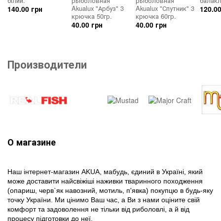
білий.
рыболовная
рыболовная
балакл
Akualux "Арбуз" 3
Akualux "Спутник" 3
140.00 грн
120.00
крючка 50гр.
крючка 60гр.
40.00 грн
40.00 грн
Производители
О магазине
Наш інтернет-магазин AKUA, мабудь, єдиний в Україні, який
може доставити найсвіжіші наживки тваринного походження
(опариш, черв`як навозний, мотиль, п'явка) покупцю в будь-яку
точку України. Ми цінимо Ваш час, а Ви з нами оціните свій
комфорт та задоволення не тільки від риболовлі, а й від
процесу підготовки до неї.