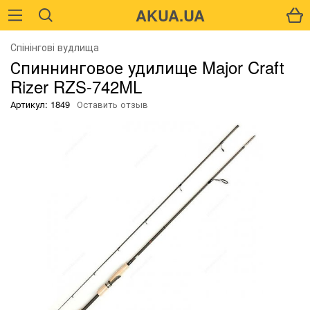
AKUA.UA
О
Спінінгові вудлища
Спиннинговое удилище Major Craft
Rizer RZS-742ML
Артикул: 1849
Оставить отзыв