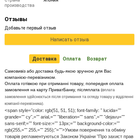
производства
Отзывы
Добавьте первый отзыв
Написать отзыв
Доставка
Оплата
Возврат
Самовивіз або доставка будь-якою зручною для Вас
компанією-перевізником.
Оплата готівкою при отриманні товару, попередня оплата
замовлення на карту ПриватБанку, післяплата
(о
плата
замовлення здійснюється після отримання та огляду товару у відділенні
компанії-перевізника)
.
<span style="color: rgb(51, 51, 51); font-family: " lucida=""
grande="" cy",="" arial,="" "liberation="" sans",="" "dejavu=""
sans-serif;="" font-size:="" 13px;="" background-color:=""
rgb(255,="" 255,="" 255);"="">Умови повернення та обміну
товарів регламентуються Законом України "Про захист прав