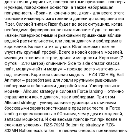
достаточно упористые, поверхностные приманки - попперы
и уокеры, поводковые оснастки, а также набирающая
популярность «Вэки» и, конечно же, джиг - для всего этого
японские инженеры изготовили и довели до совершенства
Rizer. Силовой типаж Rizer будет во всех ситуациях, когда
необходимо форсированное вываживание: будь то ловля
«вэки»,поверхностными и рывковыми приманками вблизи
водной растительности, или ловля джигом и воблерами в
коряжнике. Во всех этих случаях Rizer поможет вам не
упустить крупный трофей. Всего в новой серии 9 моделей,
имеющих отличия в строе, длине и мощности. Короткие (7
футов – 2.10 метра) спиннинги Side-to-side creator класса
лайт, медиум-лайт и медиум – прежде всего «заточены»
под твичинг. Короткая силовая модель – RZS-702H Big Bait
Animator – разработана для ловли крупными рывковыми
воблерами и небольшими джеркбейтами. Универсальные
модели - Allround strategy и силовая Force landing – отлично
справляются как с джигом, так и воблерами. При этом
Allround strategy - универсальные удилища c отличными
бросковыми характеристиками в пределах теста, а Force
landing спроектированы с бОльшим, чем у других моделей,
запасом мощности. И она весьма пригодится при ловле в
сложных условиях. RZS-792M Bottom rig strategy и RZS-
832MH Bottom exploration – в первую очередь предназначены