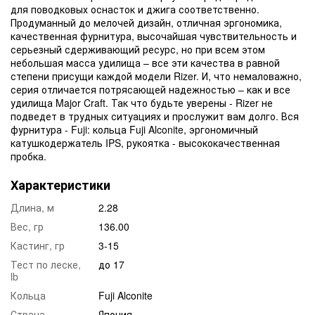
для поводковых оснасток и джига соответственно.
Продуманный до мелочей дизайн, отличная эргономика,
качественная фурнитура, высочайшая чувствительность и
серьезный сдерживающий ресурс, но при всем этом
небольшая масса удилища – все эти качества в равной
степени присущи каждой модели Rizer. И, что немаловажно,
серия отличается потрясающей надежностью – как и все
удилища Major Craft. Так что будьте уверены - Rizer не
подведет в трудных ситуациях и прослужит вам долго. Вся
фурнитура - Fuji: кольца Fuji Alconite, эргономичный
катушкодержатель IPS, рукоятка - высококачественная
пробка.
Характеристики
Длина, м
2.28
Вес, гр
136.00
Кастинг, гр
3-15
Тест по леске,
до 17
lb
Кольца
Fuji Alconite
Страна
Япония