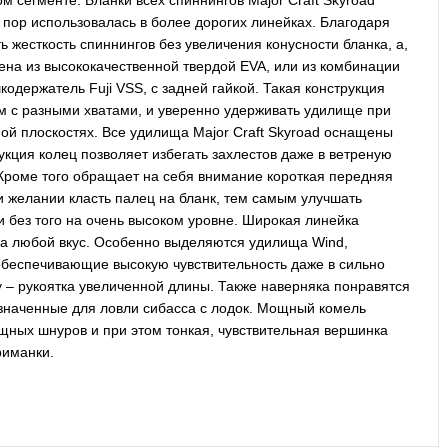
м сегменте. Бланки всех спиннингов Major Craft Skyroad
пор использовалась в более дорогих линейках. Благодаря
жесткость спиннингов без увеличения конусности бланка, а,
ена из высококачественной твердой EVA, или из комбинации
одержатель Fuji VSS, с задней гайкой. Такая конструкция
м с разными хватами, и уверенно удерживать удилище при
ьной плоскостях. Все удилища Major Craft Skyroad оснащены
рукция колец позволяет избегать захлестов даже в ветреную
 Кроме того обращает на себя внимание короткая передняя
ри желании класть палец на бланк, тем самым улучшать
 и без того на очень высоком уровне. Широкая линейка
 на любой вкус. Особенно выделяются удилища Wind,
обеспечивающие высокую чувствительность даже в сильно
y – рукоятка увеличенной длины. Также наверняка понравятся
значенные для ловли сибасса с лодок. Мощный комель
ощных шнуров и при этом тонкая, чувствительная вершинка
риманки.