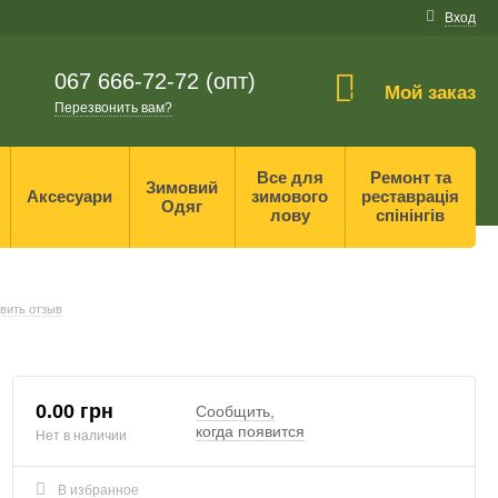
Вход
067 666-72-72 (опт)
Мой заказ
0
Перезвонить вам?
Все для
Ремонт та
Зимовий
Аксесуари
зимового
реставрація
Одяг
лову
спінінгів
вить отзыв
0.00 грн
Сообщить,
когда появится
Нет в наличии
В избранное