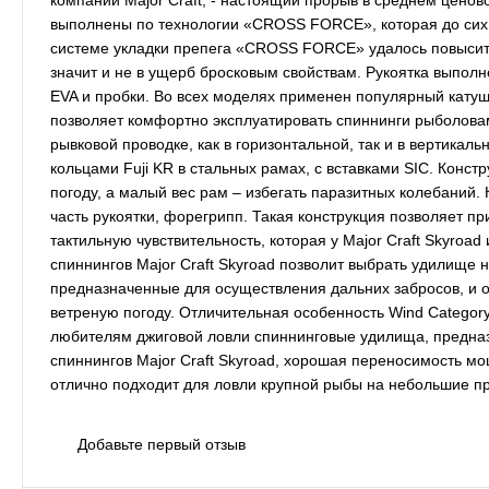
компании Major Craft, - настоящий прорыв в среднем ценово
выполнены по технологии «CROSS FORCE», которая до сих 
системе укладки препега «CROSS FORCE» удалось повысить 
значит и не в ущерб бросковым свойствам. Рукоятка выполн
EVA и пробки. Во всех моделях применен популярный катушк
позволяет комфортно эксплуатировать спиннинги рыболова
рывковой проводке, как в горизонтальной, так и в вертикал
кольцами Fuji KR в стальных рамах, с вставками SIC. Конст
погоду, а малый вес рам – избегать паразитных колебаний.
часть рукоятки, форегрипп. Такая конструкция позволяет п
тактильную чувствительность, которая у Major Craft Skyroad
спиннингов Major Craft Skyroad позволит выбрать удилище
предназначенные для осуществления дальних забросов, и 
ветреную погоду. Отличительная особенность Wind Categor
любителям джиговой ловли спиннинговые удилища, предна
спиннингов Major Craft Skyroad, хорошая переносимость м
отлично подходит для ловли крупной рыбы на небольшие п
Добавьте первый отзыв