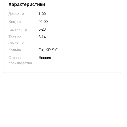
Характеристики
Длина, м
1.99
Вес, гр
94.00
Кастинг, гр
6-23
Тест по
6-14
леске, lb
Кольца
Fuji KR SiC
Страна
Япония
производства