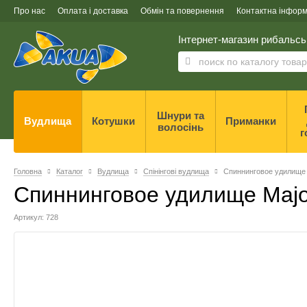
Про нас
Оплата і доставка
Обмін та повернення
Контактна інформ
Інтернет-магазин рибальсь
Шнури та
Вудлища
Котушки
Приманки
волосінь
г
Головна
Каталог
Вудлища
Спінінгові вудлища
Спиннинговое удилище 
Спиннинговое удилище Major
Артикул: 728