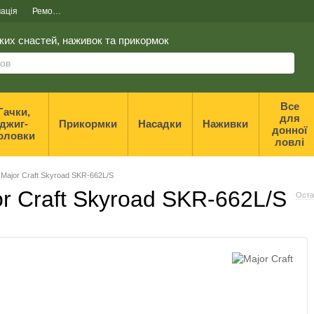
ація
Ремонт та реставрація спінінгів
ких снастей, наживок та прикормок
Все
Гачки,
для
джиг-
Прикормки
Насадки
Наживки
донної
оловки
ловлі
Major Craft Skyroad SKR-662L/S
 Craft Skyroad SKR-662L/S
Оста