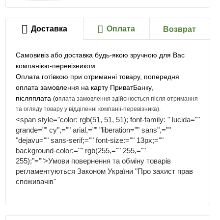
Доставка
Оплата
Возврат
Самовивіз або доставка будь-якою зручною для Вас
компанією-перевізником.
Оплата готівкою при отриманні товару, попередня
оплата замовлення на карту ПриватБанку,
післяплата
(о
плата замовлення здійснюється після отримання
та огляду товару у відділенні компанії-перевізника)
.
<span style="color: rgb(51, 51, 51); font-family: " lucida=""
grande="" cy",="" arial,="" "liberation="" sans",=""
"dejavu="" sans-serif;="" font-size:="" 13px;=""
background-color:="" rgb(255,="" 255,=""
255);"="">Умови повернення та обміну товарів
регламентуються Законом України "Про захист прав
споживачів"