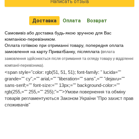
Написать отзыв
Доставка
Оплата
Возврат
Самовивіз або доставка будь-якою зручною для Вас
компанією-перевізником.
Оплата готівкою при отриманні товару, попередня оплата
замовлення на карту ПриватБанку, післяплата
(о
плата
замовлення здійснюється після отримання та огляду товару у відділенні
компанії-перевізника)
.
<span style="color: rgb(51, 51, 51); font-family: " lucida=""
grande="" cy",="" arial,="" "liberation="" sans",="" "dejavu=""
sans-serif;="" font-size:="" 13px;="" background-color:=""
rgb(255,="" 255,="" 255);"="">Умови повернення та обміну
товарів регламентуються Законом України "Про захист прав
споживачів"