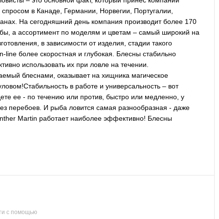
уловисты – это основной факт, который принес компании
 спросом в Канаде, Германии, Норвегии, Португалии,
ранах. На сегодняшний день компания производит более 170
ы, а ассортимент по моделям и цветам – самый широкий на
готовления, в зависимости от изделия, стадии такого
n-line более скоростная и глубокая. Блесны стабильно
тивно использовать их при ловле на течении.
ваемый блеснами, оказывает на хищника магическое
 уловом!Стабильность в работе и универсальность – вот
дете ее - по течению или против, быстро или медленно, у
без перебоев. И рыба ловится самая разнообразная - даже
anther Martin работает наиболее эффективно! Блесны
ти с помощью