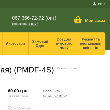
Вход
067 666-72-72 (опт)
Мой заказ
0
Перезвонить вам?
Все для
Ремонт та
Зимовий
Аксесуари
зимового
реставрація
Одяг
лову
спінінгів
тая) (PMDF-4S)
Оставить отзыв
60.00 грн
Сообщить,
когда появится
Нет в наличии
В избранное