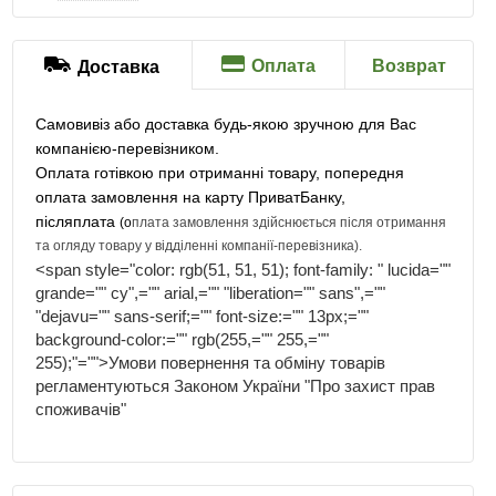
Оплата
Возврат
Доставка
Самовивіз або доставка будь-якою зручною для Вас
компанією-перевізником.
Оплата готівкою при отриманні товару, попередня
оплата замовлення на карту ПриватБанку,
післяплата
(о
плата замовлення здійснюється після отримання
та огляду товару у відділенні компанії-перевізника)
.
<span style="color: rgb(51, 51, 51); font-family: " lucida=""
grande="" cy",="" arial,="" "liberation="" sans",=""
"dejavu="" sans-serif;="" font-size:="" 13px;=""
background-color:="" rgb(255,="" 255,=""
255);"="">Умови повернення та обміну товарів
регламентуються Законом України "Про захист прав
споживачів"