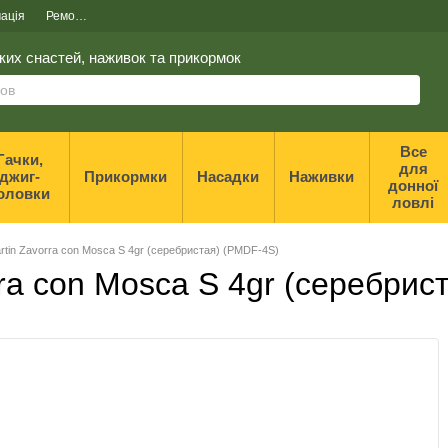
ація
Ремонт та реставрація спінінгів
ких снастей, наживок та прикормок
Все
Гачки,
для
джиг-
Прикормки
Насадки
Наживки
донної
оловки
ловлі
rtin Zavorra con Mosca S 4gr (серебристая) (PMDF-4S)
rra con Mosca S 4gr (серебрис