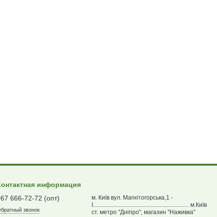
Контактная информация
067 666-72-72 (опт)
м. Київ вул. Магнітогорська,1 -
І.................................................................. м.Київ
братный звонок
ст. метро "Дніпро", магазин "Наживка"