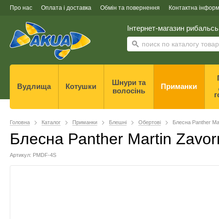
Про нас
Оплата і доставка
Обмін та повернення
Контактна інформ
Інтернет-магазин рибальсь
Шнури та
Вудлища
Котушки
Приманки
волосінь
г
Головна
Каталог
Приманки
Блешні
Обертові
Блесна Panther Ma
Блесна Panther Martin Zavo
Артикул: PMDF-4S