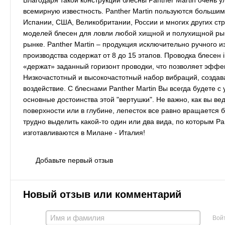
Благодаря такой конструкции блесны Panther Martin очень 
всемирную известность. Panther Martin пользуются большим
Испании, США, Великобритании, России и многих других ст
моделей блесен для ловли любой хищной и полухищной рыб
рынке. Panther Martin – продукция исключительно ручного из
производства содержат от 8 до 15 этапов. Проводка блесен i
«держат» заданный горизонт проводки, что позволяет эффек
Низкочастотный и высокочастотный набор вибраций, созда
воздействие. С блеснами Panther Martin Вы всегда будете с
основные достоинства этой "вертушки". Не важно, как вы ве
поверхности или в глубине, лепесток все равно вращается 
трудно выделить какой-то один или два вида, по которым P
изготавливаются в Милане - Италия!
Добавьте первый отзыв
Новый отзыв или комментарий
Вой