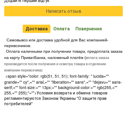
Додайте перший відгук
Написать отзыв
Доставка
Оплата
Повернення
Самовывоз или доставка удобной для Вас компанией-
перевозчиком.
Оплата наличными при получении товара, предоплата заказа
.
на карту ПриватБанка, наложеный платёж (
о
плата заказа
производится после получения и осмотра товара в отделении
компании-перевозчика)
<span style="color: rgb(51, 51, 51); font-family: " lucida=""
grande="" cy",="" arial,="" "liberation="" sans",="" "dejavu="" sans-
serif;="" font-size:="" 13px;="" background-color:="" rgb(255,=""
255,="" 255);"="">Условия возврата и обмена товаров
регламентируются Законом Украины "О защите прав
потребителей"