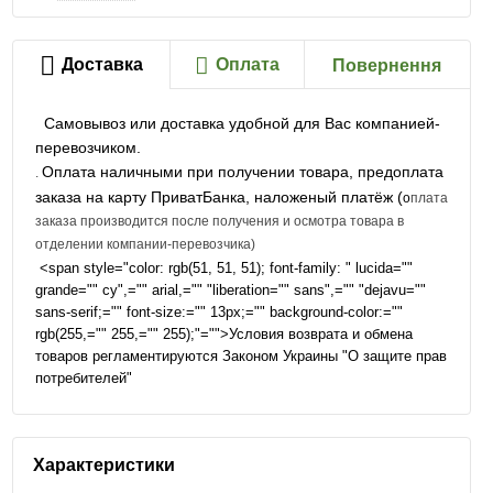
Доставка
Оплата
Повернення
Самовывоз или доставка удобной для Вас компанией-
перевозчиком.
Оплата наличными при получении товара, предоплата
.
заказа на карту ПриватБанка, наложеный платёж (
о
плата
заказа производится после получения и осмотра товара в
отделении компании-перевозчика)
<span style="color: rgb(51, 51, 51); font-family: " lucida=""
grande="" cy",="" arial,="" "liberation="" sans",="" "dejavu=""
sans-serif;="" font-size:="" 13px;="" background-color:=""
rgb(255,="" 255,="" 255);"="">Условия возврата и обмена
товаров регламентируются Законом Украины "О защите прав
потребителей"
Характеристики