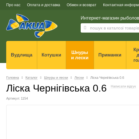
Про нас
Оплата и доставка
Обмен и возврат
Контактная информ
Интернет-магазин рыболов
Кр
Шнуры
Вудлища
Котушки
Приманки
д
и лески
го
Головна
Каталог
Шнуры и лески
Лески
Ліска Чернігівська 0.6
Ліска Чернігівська 0.6
Написати відгук
Артикул: 1154