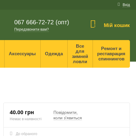
Вхід
067 666-72-72 (опт)
Мій кошик
0
Передзвонити вам?
Все
Ремонт и
для
Аксессуары
Одежда
реставрация
зимней
спиннингов
ловли
40.00 грн
Повідомити,
коли з'явиться
Немає в наявності
До обраного