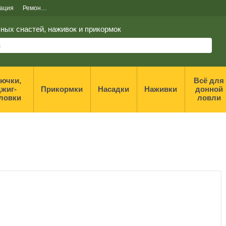
ация
Ремонт и реставрация спиннингов
ных снастей, наживок и прикормок
ючки,
Всё для
жиг-
Прикормки
Насадки
Наживки
донной
ловки
ловли