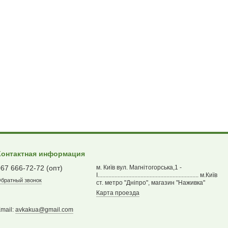
Контактная информация
067 666-72-72 (опт)
м. Київ вул. Магнітогорська,1 -
І.................................................................. м.Київ
братный звонок
ст. метро "Дніпро", магазин "Наживка"
Карта проезда
mail:
avkakua@gmail.com