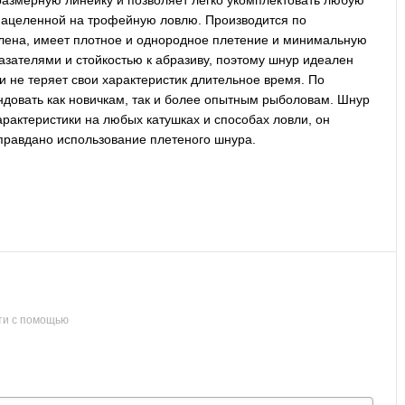
азмерную линейку и позволяет легко укомплектовать любую
, нацеленной на трофейную ловлю. Производится по
лена, имеет плотное и однородное плетение и минимальную
зателями и стойкостью к абразиву, поэтому шнур идеален
и не теряет свои характеристик длительное время. По
ндовать как новичкам, так и более опытным рыболовам. Шнур
арактеристики на любых катушках и способах ловли, он
оправдано использование плетеного шнура.
ти с помощью