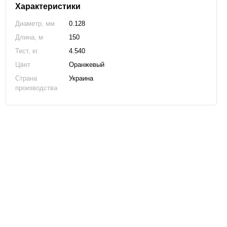
Характеристики
Диаметр, мм
0.128
Длина, м
150
Тест, кг
4.540
Цвет
Оранжевый
Страна
Украина
производства