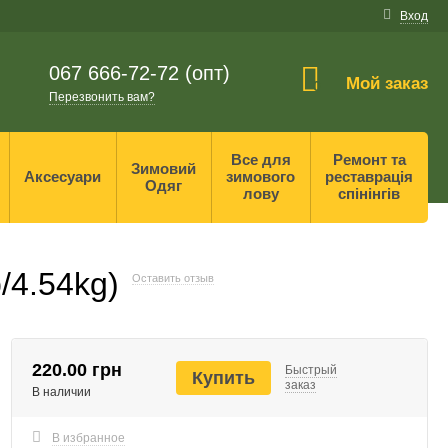
Вход
067 666-72-72 (опт)
Мой заказ
0
Перезвонить вам?
Все для
Ремонт та
Зимовий
Аксесуари
зимового
реставрація
Одяг
лову
спінінгів
/4.54kg)
Оставить отзыв
220.00 грн
Быстрый
Купить
заказ
В наличии
В избранное