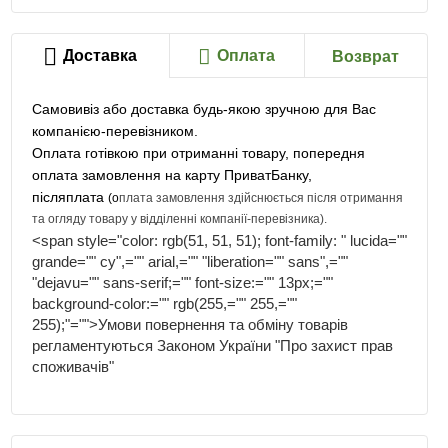
Доставка
Оплата
Возврат
Самовивіз або доставка будь-якою зручною для Вас
компанією-перевізником.
Оплата готівкою при отриманні товару, попередня
оплата замовлення на карту ПриватБанку,
післяплата
(о
плата замовлення здійснюється після отримання
та огляду товару у відділенні компанії-перевізника)
.
<span style="color: rgb(51, 51, 51); font-family: " lucida=""
grande="" cy",="" arial,="" "liberation="" sans",=""
"dejavu="" sans-serif;="" font-size:="" 13px;=""
background-color:="" rgb(255,="" 255,=""
255);"="">Умови повернення та обміну товарів
регламентуються Законом України "Про захист прав
споживачів"