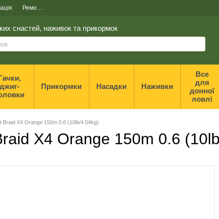
ація
Ремонт та реставрація спінінгів
ких снастей, наживок та прикормок
Все
Гачки,
для
джиг-
Прикормки
Насадки
Наживки
донної
оловки
ловлі
 Braid X4 Orange 150m 0.6 (10lb/4.54kg)
Braid X4 Orange 150m 0.6 (10lb