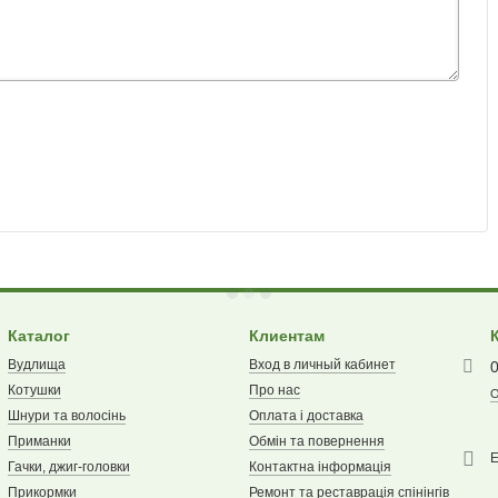
Каталог
Клиентам
Вудлища
Вход в личный кабинет
Котушки
Про нас
О
Шнури та волосінь
Оплата і доставка
Приманки
Обмін та повернення
E
Гачки, джиг-головки
Контактна інформація
Прикормки
Ремонт та реставрація спінінгів