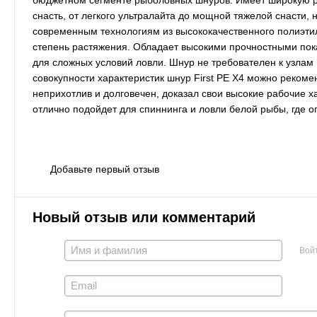
бюджетном сегменте рыболовных шнуров. Имеет широкую р
снасть, от легкого ультралайта до мощной тяжелой снасти
современным технологиям из высококачественного полиэти
степень растяжения. Обладает высокими прочностными пока
для сложных условий ловли. Шнур не требователен к узлам 
совокупности характеристик шнур First PE X4 можно рекоме
неприхотлив и долговечен, доказал свои высокие рабочие х
отлично подойдет для спиннинга и ловли белой рыбы, где 
Добавьте первый отзыв
Новый отзыв или комментарий
Вой