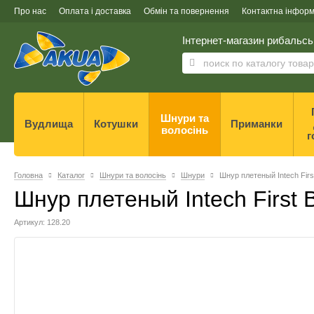
Про нас
Оплата і доставка
Обмін та повернення
Контактна інформ
Інтернет-магазин рибальсь
Шнури та
Вудлища
Котушки
Приманки
волосінь
г
Головна
Каталог
Шнури та волосінь
Шнури
Шнур плетеный Intech First
Шнур плетеный Intech First 
Артикул: 128.20