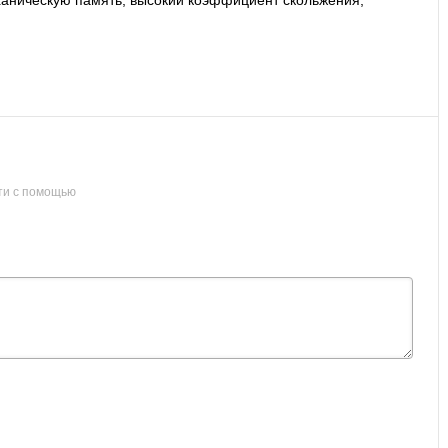
ханическую память, высокий коэффициент скольжения,
ти с помощью