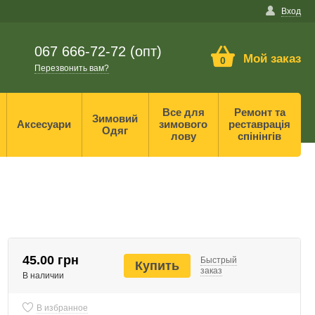
Вход
067 666-72-72 (опт)
Мой заказ
0
Перезвонить вам?
Все для
Ремонт та
Зимовий
Аксесуари
зимового
реставрація
Одяг
лову
спінінгів
45.00 грн
Быстрый
Купить
заказ
В наличии
В избранное