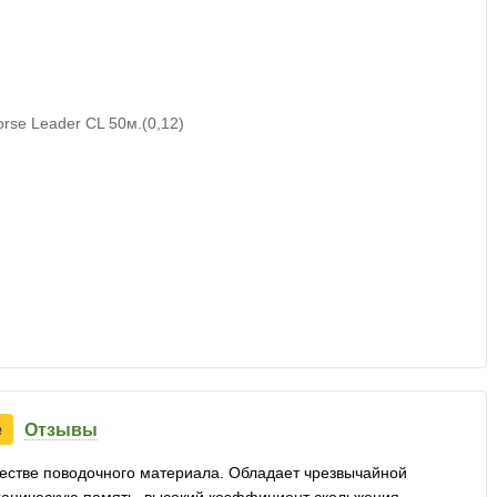
е
Отзывы
честве поводочного материала. Обладает чрезвычайной