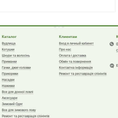
Каталог
Клиентам
Вудлища
Вход в личный кабинет
Котушки
Про нас
О
Шнури та волосінь
Оплата і доставка
Приманки
Обмін та повернення
E
Гачки, джиг-головки
Контактна інформація
Прикормки
Ремонт та реставрація спінінгів
Насадки
Наживки
Все для донної ловлі
Аксесуари
Зимовий Одяг
Все для зимового лову
Ремонт та реставрація спінінгів