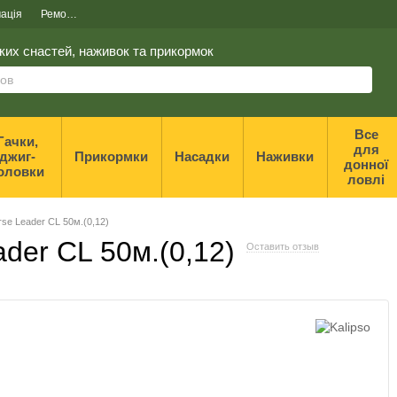
ація
Ремонт та реставрація спінінгів
ких снастей, наживок та прикормок
Все
Гачки,
для
джиг-
Прикормки
Насадки
Наживки
донної
оловки
ловлі
rse Leader CL 50м.(0,12)
ader CL 50м.(0,12)
Оставить отзыв