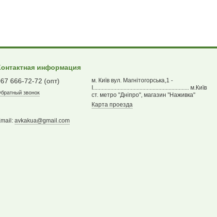
Контактная информация
067 666-72-72 (опт)
м. Київ вул. Магнітогорська,1 -
І.................................................................. м.Київ
братный звонок
ст. метро "Дніпро", магазин "Наживка"
Карта проезда
mail:
avkakua@gmail.com