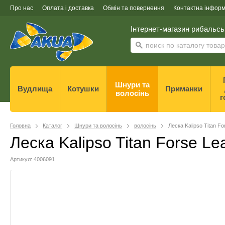
Про нас
Оплата і доставка
Обмін та повернення
Контактна інформ
Інтернет-магазин рибальсь
Шнури та
Вудлища
Котушки
Приманки
волосінь
г
Головна
Каталог
Шнури та волосінь
волосінь
Леска Kalipso Titan Fo
Леска Kalipso Titan Forse Le
Артикул: 4006091