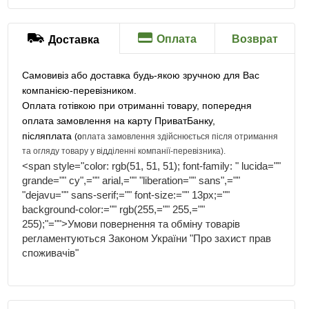
Оплата
Возврат
Доставка
Самовивіз або доставка будь-якою зручною для Вас
компанією-перевізником.
Оплата готівкою при отриманні товару, попередня
оплата замовлення на карту ПриватБанку,
післяплата
(о
плата замовлення здійснюється після отримання
та огляду товару у відділенні компанії-перевізника)
.
<span style="color: rgb(51, 51, 51); font-family: " lucida=""
grande="" cy",="" arial,="" "liberation="" sans",=""
"dejavu="" sans-serif;="" font-size:="" 13px;=""
background-color:="" rgb(255,="" 255,=""
255);"="">Умови повернення та обміну товарів
регламентуються Законом України "Про захист прав
споживачів"